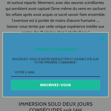
et surtout repartir, fièrement, avec des œuvres scintillantes
qui semblent avoir capturé l’âme même du verre en sachant
les refaire après avoir acquis ce sacré savoir-faire ensemble,
l'aventure est à portée de mains d’œuvre humaine ....
laissez-vous tenter par cette unique expérience inédite aux
portes des Pyrénées chez Labelle Ikeya !
Les conditions et les formules possibles sont insérées dans
Perles d'Actualités
les photos.
INSCRIVEZ-VOUS À NOTRE NEWSLETTER ET GAGNEZ 10% SUR
À l'achat de ce bon KDO valable un an, vous recevrez la
VOTRE PREMIÈRE COMMANDE !
formule Stage immersion
solo deux jours consécutifs Magie
du Verre soit un périple de 14 heures
derrière le chalumeau
avec Pascal, le perlier d'art maison.
INSCRIVEZ-VOUS
POUR INFO et RENSEIGNEMENTS PRATIQUES pour
formule
IMMERSION SOLO DEUX JOURS
CONSÉCUTIFS soit 14H