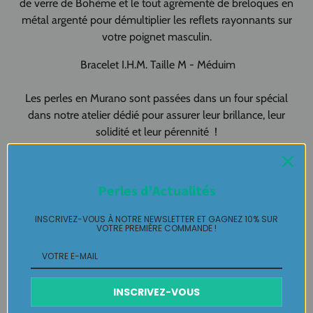
de verre de Bohème
et le tout agrémenté de breloques en
métal argenté pour démultiplier les reflets rayonnants sur
votre poignet masculin.
Bracelet I.H.M. Taille M - Méduim
Les perles en Murano sont passées dans un four spécial
dans notre atelier dédié pour assurer leur brillance, leur
solidité et leur pérennité !
Création artisanale 100% FAIT-MAIN
Made in Pau - Made in France !
Perles d'Actualités
Bracelet
pièce unique en Multicolore LABELLE IKEYA :
du jamais
INSCRIVEZ-VOUS À NOTRE NEWSLETTER ET GAGNEZ 10% SUR
vu, jamais porté que par celui qui l'adopte et s'en pare ….
VOTRE PREMIÈRE COMMANDE !
Plaisir de Créer, Désir de Plaire !
INSCRIVEZ-VOUS
Livraison