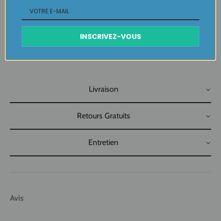
Collier Murano pièce unique LABELLE IKEYA
: du jamais vu,
jamais porté que par celle qui l'adopte et s'en pare ….
INSCRIVEZ-VOUS
Plaisir de Créer, Désir de Plaire !
Livraison
Retours Gratuits
Entretien
Avis