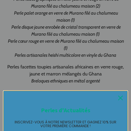
Murano filé au chalumeau maison (2)
Perle palet orange en verre de Murano filé au chalumeau
maison (1)
Perle disque jaune enrobée de cristal transparent en verre de
Murano filé au chalumeau maison (1)
Perle cœur rouge en verre de Murano filé au chalumeau maison
(1)
Perles artisanales heishi multicolore en vinyle du Ghana
Perles facettes toupies artisanales africaines en verre rouge,
jaune et marron mélangés du Ghana
Breloques ethniques en métal argenté
Monté sur un fil d'acier avec fermoir en métal martelé argenté
Longueur sautoir fermoir compris de 72 cm
Perles d'Actualités
Livré avec emballage cadeau prêt à offrir !
INSCRIVEZ-VOUS À NOTRE NEWSLETTER ET GAGNEZ 10% SUR
VOTRE PREMIÈRE COMMANDE !
Création artisanale 100% fait-main à Pau - Made in France