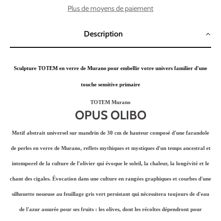
Plus de moyens de paiement
Description
Sculpture TOTEM en verre de Murano
pour embellir votre univers familier d'une
touche sensitive primaire
TOTEM Murano
OPUS OLIBO
Motif abstrait universel sur mandrin de 30 cm de hauteur composé d'une farandole
de perles en verre de Murano, reflets mythiques et mystiques d'un temps ancestral et
intemporel de la culture de l'olivier qui évoque le soleil, la chaleur, la longévité et le
chant des cigales. Évocation dans une culture en rangées graphiques et courbes d'une
silhouette noueuse au feuillage gris vert persistant qui nécessitera toujours de d'eau
de l'azur assurée pour ses fruits : les olives, dont les récoltes dépendront pour