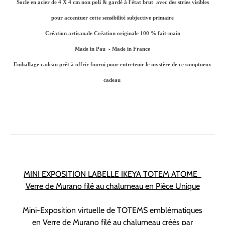
Socle en acier de 4 X 4 cm non poli & gardé à l'état brut
avec des stries visibles
pour accentuer cette sensibilité subjective primaire
Création artisanale Création originale 100 % fait-main
Made in Pau - Made in France
Emballage cadeau prêt à offrir fourni pour entretenir le mystère de ce somptueux
cadeau
MINI EXPOSITION LABELLE IKEYA TOTEM ATOME
Verre de Murano filé au chalumeau en Pièce Unique
Mini-Exposition virtuelle de TOTEMS emblématiques
en Verre de Murano filé au chalumeau créés par